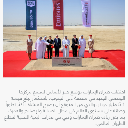
احتفلت طيران الإمارات بوضع حجر الأساس لمجمع مركزها
الهندسي الجديد في منطقة دبي الجنوب، باستثمار تبلغ قيمته
5.1 مليار دولار، والذي من المتوقع أن يصبح المنشأة الأكثر تطوراً
وحداثة على مستوى العالم في مجال الصيانة والإصلاح والعمرة،
بما يعزز ريادة طيران الإمارات ودبي في قدرات البنية التحتية لقطاع
الطيران العالمي.