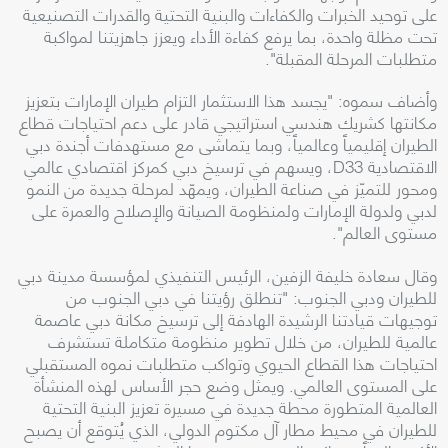
على توحيد الخبرات والكفاءات والبنية التحتية والقدرات التصنيعية
تحت مظلة واحدة، بما يرفع كفاءة الأداء ويعزز جاهزيتنا لمواكبة
متطلبات المرحلة المقبلة".
وأضاف سموه: "يجسد هذا الاستثمار التزام طيران الإمارات بتعزيز
مكانتها كشريك هندسي استراتيجي قادر على دعم احتياجات قطاع
الطيران إقليمياً وعالمياً، وبما يتماشى مع مستهدفات أجندة دبي
الاقتصادية D33، ويسهم في ترسيخ دبي كمركز اقتصادي عالمي
ومحور للتميّز في صناعة الطيران، ويمهّد لمرحلة جديدة من النمو
لدبي ولدولة الإمارات ولمنظومة الصيانة والإصلاح والعمرة على
مستوى العالم".
وقال سعادة خليفة الزفين، الرئيس التنفيذي لمؤسسة مدينة دبي
للطيران ودبي الجنوب: "تنطلق رؤيتنا في دبي الجنوب من
توجيهات قيادتنا الرشيدة الهادفة إلى ترسيخ مكانة دبي عاصمة
عالمية للطيران، من خلال تطوير منظومة متكاملة تستشرف
احتياجات هذا القطاع الحيوي وتواكب متطلبات نموه المستقبلي
على المستوى العالمي. ويمثل وضع حجر الأساس لهذه المنشأة
العالمية المتطورة محطة جديدة في مسيرة تعزيز البنية التحتية
للطيران في محيط مطار آل مكتوم الدولي، الذي يُتوقع أن يصبح