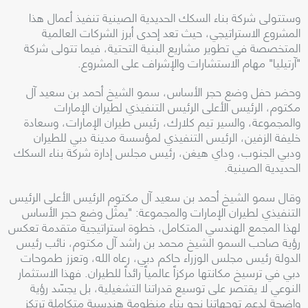
وستتولى شركة بناء السكك الحديدية الصينية تنفيذ أعمال هذا
المشروع الاستراتيجي، حيث تعد إحدى أبرز الشركات العالمية
المتخصصة في تطوير مشاريع البنية التحتية، فيما تتولى شركة
"آرتيليا" مهام الاستشارات والإشراف على المشروع.
وحضر حفل وضع حجر الأساس، سمو الشيخ أحمد بن سعيد آل
مكتوم، الرئيس الأعلى الرئيس التنفيذي لطيران الإمارات
والمجموعة، والسير تيم كلارك، رئيس طيران الإمارات، وسعادة
خليفة الزفين، الرئيس التنفيذي لمؤسسة مدينة دبي للطيران
ودبي الجنوب، وداي هيغن، رئيس مجلس إدارة شركة بناء السكك
الحديدية الصينية.
وقال سمو الشيخ أحمد بن سعيد آل مكتوم الرئيس الأعلى الرئيس
التنفيذي لطيران الإمارات والمجموعة: "يمثّل وضع حجر الأساس
لهذا المجمع الهندسي المتكامل، خطوة استراتيجية متقدمة تعكس
رؤية صاحب السمو الشيخ محمد بن راشد آل مكتوم، نائب رئيس
الدولة رئيس مجلس الوزراء حاكم دبي، رعاه الله، وتعزز طموحات
دبي في ترسيخ مكانتها مركزاً عالمياً رائداً للطيران. فهذا الاستثمار
النوعي لا يقتصر على توسيع قدراتنا التشغيلية، بل يجسّد رؤية
واضحة لدعم توجهاتنا نحو بناء منظومة هندسية متكاملة ترتكز