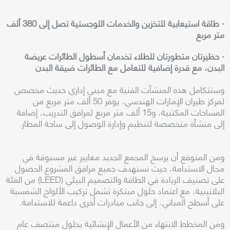
· طاقة استيعابية للتخزين والخدمات اللوجستية تصل إلى 380 ألف
متر مربع
· حظيرتان متطورتان للطلاء تخدمان أسطول الطائرات عريضة
البدن، مع قدرة إضافية للتعامل مع الطائرات ضيقة البدن
وستتكامل هذه المنشآت الفنية مع مبنى إداري حديث مخصص
لمركز طيران الإمارات الهندسي، يوفر 50 ألف متر مربع من
المساحات المكتبية، و15 ألف متر مربع لمرافق التدريب، إضافة
إلى منشأة متخصصة لتنظيم وإدارة الوصول إلى ساحة المطار.
ومن المتوقع أن يرسخ المجمع الجديد معايير غير مسبوقة في
مجال الاستدامة، حيث تستهدف جميع مرافق المشروع الحصول
على تصنيف الريادة في الطاقة والتصميم البيئي (LEED) من الفئة
البلاتينية، مع اعتماد حلول مبتكرة تشمل تركيب الألواح الشمسية
على أسطح المباني، إلى جانب مبادرات أخرى داعمة للاستدامة.
ومن المخطط الانتهاء من الأعمال الإنشائية بحلول منتصف عام