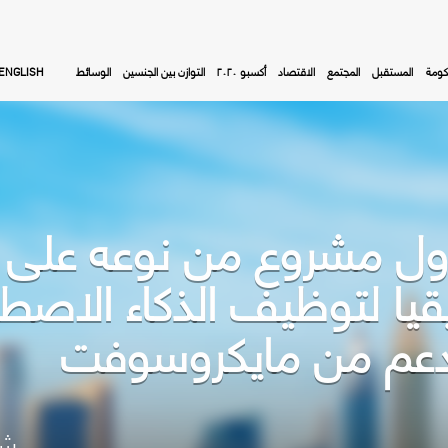
كومة
المستقبل
المجتمع
الاقتصاد
أكسبو ٢٠٢٠
التوازن بين الجنسين
الوسائط
ENGLISH
أول مشروع من نوعه عل
قيا لتوظيف الذكاء الاصط
بدعم من مايكروسوفت
شا