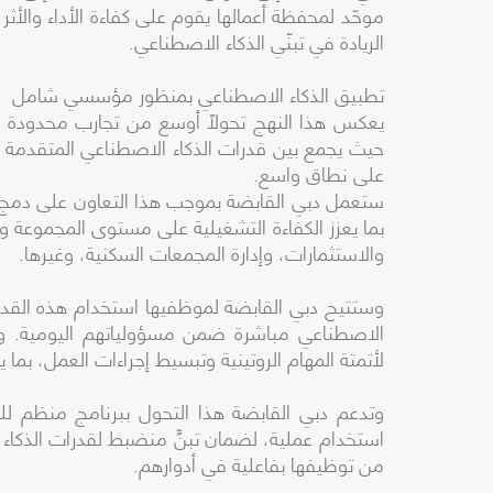
موحّد لمحفظة أعمالها يقوم على كفاءة الأداء والأ
الريادة في تبنّي الذكاء الاصطناعي.
تطبيق الذكاء الاصطناعي بمنظور مؤسسي شامل
يعكس هذا النهج تحولاً أوسع من تجارب محدودة 
حيث يجمع بين قدرات الذكاء الاصطناعي المتقدمة و
على نطاق واسع.
ستعمل دبي القابضة بموجب هذا التعاون على دمج الذك
بما يعزز الكفاءة التشغيلية على مستوى المجموعة وعم
والاستثمارات، وإدارة المجمعات السكنية، وغيرها.
وستتيح دبي القابضة لموظفيها استخدام هذه القدرا
الاصطناعي مباشرة ضمن مسؤولياتهم اليومية. وي
لأتمتة المهام الروتينية وتبسيط إجراءات العمل، بما 
وتدعم دبي القابضة هذا التحول ببرنامج منظم ل
استخدام عملية، لضمان تبنٍّ منضبط لقدرات الذك
من توظيفها بفاعلية في أدوارهم.