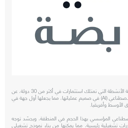
أعلنت دبي القابضة، شركة الاستثمار العالمية متنوّعة الأنشطة التي تمتلك استثمارات في أكثر من 30 دولة، عن
تعاونها مع مايكروسوفت لدمج منظومات الذكاء الاصطناعي (‎AI‎) في صميم عملياتها، مما يجعلها أول جهة في
 الأوسط وأفريقيا.
اصطناعي المؤسسي بهذا الحجم في المنطقة، ويجسّد توجه
درات تشغيلية رئيسية، مما يمكنها من بناء نموذج تشغيلي