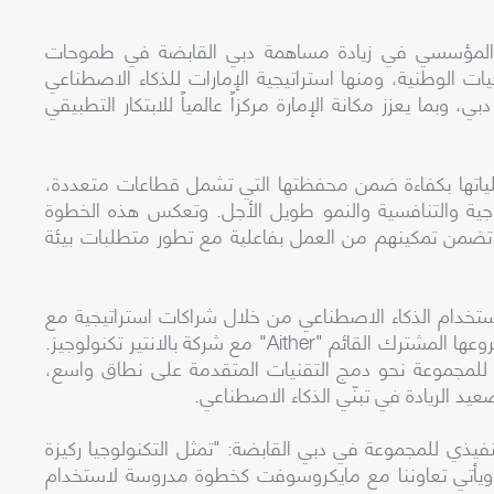
 المؤسسي في زيادة مساهمة دبي القابضة في طموحات
ت الوطنية، ومنها استراتيجية الإمارات للذكاء الاصطناعي
، وبما يعزز مكانة الإمارة مركزاً عالمياً للابتكار التطبيقي
عملياتها بكفاءة ضمن محفظتها التي تشمل قطاعات متعددة،
جية والتنافسية والنمو طويل الأجل. وتعكس هذه الخطوة
ذ تضمن تمكينهم من العمل بفاعلية مع تطور متطلبات بيئة
تخدام الذكاء الاصطناعي من خلال شراكات استراتيجية مع
كبرى شركات التكنولوجيا العالمية، بما في ذلك مشروعها المشترك القائم "Aither" مع شركة بالانتير تكنولوجيز.
ل للمجموعة نحو دمج التقنيات المتقدمة على نطاق واسع،
 الريادة في تبنّي الذكاء الاصطناعي.
يذي للمجموعة في دبي القابضة: "تمثل التكنولوجيا ركيزة
 ويأتي تعاوننا مع مايكروسوفت كخطوة مدروسة لاستخدام