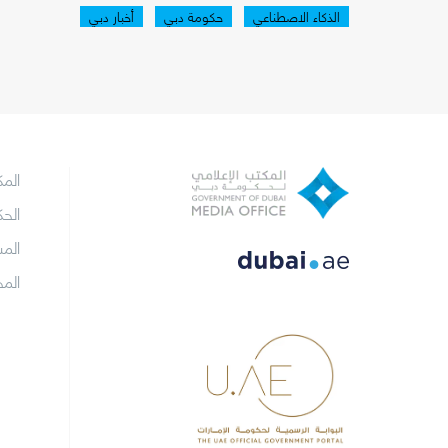
الذكاء الاصطناعي
حكومة دبي
أخبار دبي
الم
الح
الم
الم